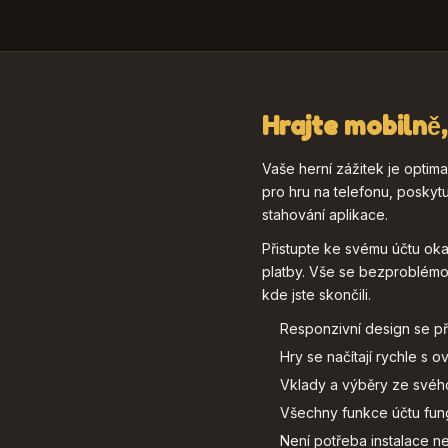
Hrajte mobilně,
Vaše herní zážitek je optim
pro hru na telefonu, poskytu
stahování aplikace.
Přistupte ke svému účtu ok
platby. Vše se bezproblémov
kde jste skončili.
Responzivní design se př
Hry se načítají rychle s 
Vklady a výběry ze svého
Všechny funkce účtu fung
Není potřeba instalace n