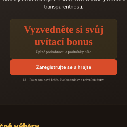
transparentnosti.
Vyzvedněte si svůj
uvítací bonus
Úplné podrobnosti a podmínky níže
Zaregistrujte se a hrajte
18+. Pouze pro nové hráče. Platí podmínky a právní předpisy.
ečné výběry