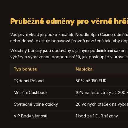
Průběžné odměny pro věrné hrá
Váš první vklad je pouze začátek. Noodle Spin Casino odměňuj
nebo denně, existuje bonusová úroveň navržená tak, aby odpoví
Všechny bonusy jsou dodávány s jasnými podmínkami sázení a j
výběry a vyhrazenou podporu hráčů, jak postoupíte v úrovníc
Typ bonusu
Nabídka
Týdenní Reload
50% až 150 EUR
Měsíční Cashback
10% na čisté ztráty až 200
Čtvrtečné volné otáčky
20 volných otáček na vybr
VIP Body věrnosti
1 bod za 1 EUR sázený