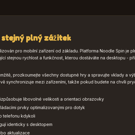
 stejný plný zážitek
alizován pro mobilní zařízení od základu. Platforma Noodle Spin je p
jící stejnou rychlost a funkčnost, kterou dostáváte na desktopu - př
amžitě, prozkoumejte všechny dostupné hry a spravujte vklady a vý
ě synchronizuje mezi zařízeními, takže pokud budete na chvíli pry
izpůsobuje libovolné velikosti a orientaci obrazovky
ovládacími prvky optimalizovanými pro dotyk
 telefonu kdykoli
ují identicky s desktopem
ebo aktualizace