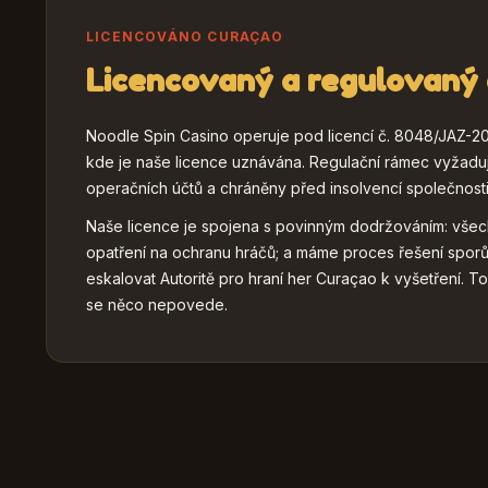
LICENCOVÁNO CURAÇAO
Licencovaný a regulovaný
Noodle Spin Casino operuje pod licencí č. 8048/JAZ-202
kde je naše licence uznávána. Regulační rámec vyžad
operačních účtů a chráněny před insolvencí společnosti
Naše licence je spojena s povinným dodržováním: všech
opatření na ochranu hráčů; a máme proces řešení sporů 
eskalovat Autoritě pro hraní her Curaçao k vyšetření. T
se něco nepovede.