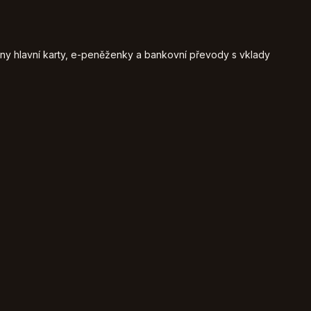
ny hlavní karty, e-peněženky a bankovní převody s vklady