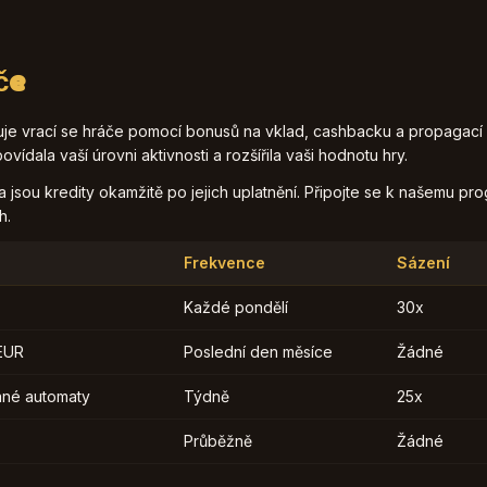
če
e vrací se hráče pomocí bonusů na vklad, cashbacku a propagací s 
dala vaší úrovni aktivnosti a rozšířila vaši hodnotu hry.
sou kredity okamžitě po jejich uplatnění. Připojte se k našemu pro
h.
Frekvence
Sázení
Každé pondělí
30x
 EUR
Poslední den měsíce
Žádné
ané automaty
Týdně
25x
Průběžně
Žádné