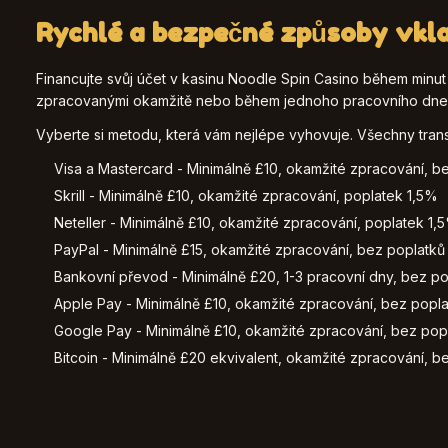
Rychlé a bezpečné způsoby vkl
Financujte svůj účet v kasinu Noodle Spin Casino během min
zpracovanými okamžitě nebo během jednoho pracovního dne
Vyberte si metodu, která vám nejlépe vyhovuje. Všechny tran
Visa a Mastercard - Minimálně £10, okamžité zpracování, b
Skrill - Minimálně £10, okamžité zpracování, poplatek 1,5%
Neteller - Minimálně £10, okamžité zpracování, poplatek 1,
PayPal - Minimálně £15, okamžité zpracování, bez poplatků
Bankovní převod - Minimálně £20, 1-3 pracovní dny, bez po
Apple Pay - Minimálně £10, okamžité zpracování, bez popl
Google Pay - Minimálně £10, okamžité zpracování, bez pop
Bitcoin - Minimálně £20 ekvivalent, okamžité zpracování, b